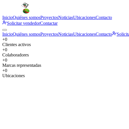
Inicio
Quiénes somos
Proyectos
Noticias
Ubicaciones
Contacto
Solicitar vendedor
Contactar
Inicio
Quiénes somos
Proyectos
Noticias
Ubicaciones
Contacto
Solici
+
0
Clientes activos
+
0
Colaboradores
+
0
Marcas representadas
+
0
Ubicaciones
Quiénes somos