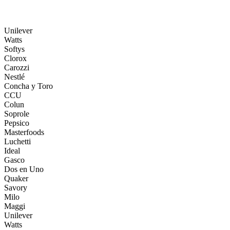
Unilever
Watts
Softys
Clorox
Carozzi
Nestlé
Concha y Toro
CCU
Colun
Soprole
Pepsico
Masterfoods
Luchetti
Ideal
Gasco
Dos en Uno
Quaker
Savory
Milo
Maggi
Unilever
Watts