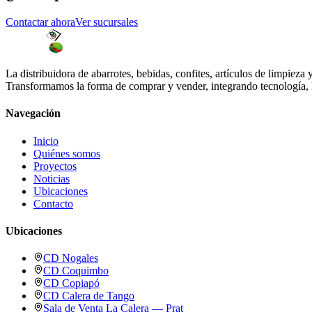
Contactar ahora
Ver sucursales
La distribuidora de abarrotes, bebidas, confites, artículos de limpiez
Transformamos la forma de comprar y vender, integrando tecnología, lo
Navegación
Inicio
Quiénes somos
Proyectos
Noticias
Ubicaciones
Contacto
Ubicaciones
CD Nogales
CD Coquimbo
CD Copiapó
CD Calera de Tango
Sala de Venta La Calera — Prat