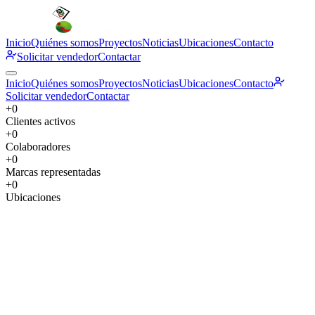
Inicio
Quiénes somos
Proyectos
Noticias
Ubicaciones
Contacto
Solicitar vendedor
Contactar
Inicio
Quiénes somos
Proyectos
Noticias
Ubicaciones
Contacto
Solicitar vendedor
Contactar
+
0
Clientes activos
+
0
Colaboradores
+
0
Marcas representadas
+
0
Ubicaciones
Quiénes somos