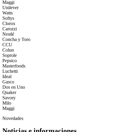
Maggi
Unilever
Watts
Softys
Clorox
Carozzi
Nestlé
Concha y Toro
CCU
Colun
Soprole
Pepsico
Masterfoods
Luchetti
Ideal
Gasco
Dos en Uno
Quaker
Savory
Milo
Maggi
Novedades
Noticias e informaciones