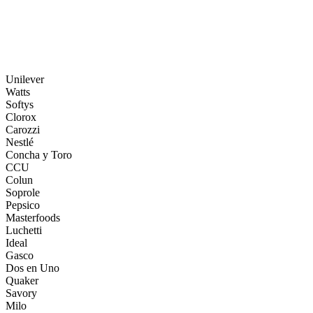
Centros de distribución y salas de venta en todo Chile.
Ver más
Unilever
Watts
Softys
Clorox
Carozzi
Nestlé
Concha y Toro
CCU
Colun
Soprole
Pepsico
Masterfoods
Luchetti
Ideal
Gasco
Dos en Uno
Quaker
Savory
Milo