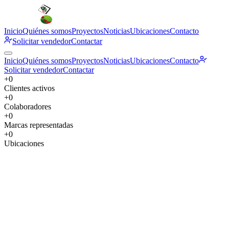
Inicio
Quiénes somos
Proyectos
Noticias
Ubicaciones
Contacto
Solicitar vendedor
Contactar
Inicio
Quiénes somos
Proyectos
Noticias
Ubicaciones
Contacto
Solicitar vendedor
Contactar
+
0
Clientes activos
+
0
Colaboradores
+
0
Marcas representadas
+
0
Ubicaciones
Quiénes somos