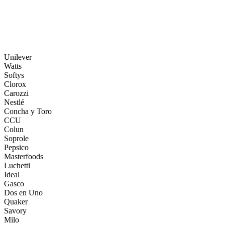
Centros de distribución y salas de venta en todo Chile.
Ver más
Unilever
Watts
Softys
Clorox
Carozzi
Nestlé
Concha y Toro
CCU
Colun
Soprole
Pepsico
Masterfoods
Luchetti
Ideal
Gasco
Dos en Uno
Quaker
Savory
Milo