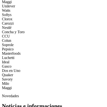
Maggi
Unilever
Watts
Softys
Clorox
Carozzi
Nestlé
Concha y Toro
CCU
Colun
Soprole
Pepsico
Masterfoods
Luchetti
Ideal
Gasco
Dos en Uno
Quaker
Savory
Milo
Maggi
Novedades
Noticias e informaciones